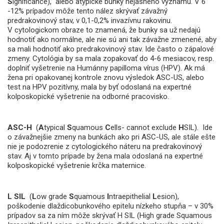
S
ignificance), alebo atypické bunky nejasného významu. V 6
-12% prípadov môže tento nález skrývať závažný
predrakovinový stav, v 0,1-0,2% invazívnu rakovinu.
V cytologickom obraze to znamená, že bunky sa už nedajú
hodnotiť ako normálne, ale nie sú ani tak závažne zmenené, aby
sa mali hodnotiť ako predrakovinový stav. Ide často o zápalové
zmeny. Cytológia by sa mala zopakovať do 4-6 mesiacov, resp.
doplniť vyšetrenie na Humánny papilloma vírus (HPV). Ak má
žena pri opakovanej kontrole znovu výsledok ASC-US, alebo
test na HPV pozitívny, mala by byť odoslaná na expertné
kolposkopické vyšetrenie na odborné pracovisko.
ASC-H
(
A
typical
S
quamous
C
ells- cannot exclude
H
SIL). Ide
o závažnejšie zmeny na bunkách ako pri ASC-US, ale stále ešte
nie je podozrenie z cytologického náteru na predrakovinový
stav. Aj v tomto prípade by žena mala odoslaná na expertné
kolposkopické vyšetrenie krčka maternice.
L SIL
(
L
ow grade
S
quamous
I
ntraepithelial
L
esion),
poškodenie dlaždicobunkového epitelu nízkeho stupňa – v 30%
prípadov sa za ním môže skrývať H SIL (High grade Squamous