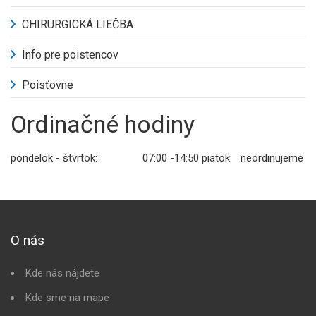
CHIRURGICKÁ LIEČBA
Info pre poistencov
Poisťovne
Ordinačné hodiny
pondelok - štvrtok: 07:00 -14:50 piatok: neordinujeme
O nás
Kde nás nájdete
Kde sme na mape