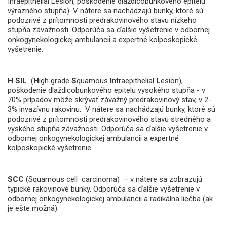
Inraepithelial Lesion, poškodenie dlaždicobunkového epitelu
výrazného stupňa). V nátere sa nachádzajú bunky, ktoré sú
podozrivé z prítomnosti predrakovinového stavu nízkeho
stupňa závažnosti. Odporúča sa ďalšie vyšetrenie v odbornej
onkogynekologickej ambulancii a expertné kolposkopické
vyšetrenie.
H SIL
(
H
igh grade
S
quamous
I
ntraepithelial
L
esion),
poškodenie dlaždicobunkového epitelu vysokého stupňa - v
70% prípadov môže skrývať závažný predrakovinový stav, v 2-
3% invazívnu rakovinu. V nátere sa nachádzajú bunky, ktoré sú
podozrivé z prítomnosti predrakovinového stavu stredného a
vyského stupňa závažnosti. Odporúča sa ďalšie vyšetrenie v
odbornej onkogynekologickej ambulancii a expertné
kolposkopické vyšetrenie.
SCC
(Squamous cell carcinoma) – v nátere sa zobrazujú
typické rakovinové bunky. Odporúča sa ďalšie vyšetrenie v
odbornej onkogynekologickej ambulancii a radikálna liečba (ak
je ešte možná).