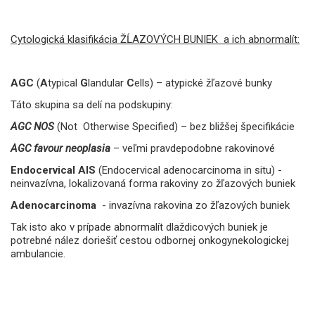
Cytologická klasifikácia ŽĹAZOVÝCH BUNIEK a ich abnormalít:
AGC
(
A
typical
G
landular
C
ells) – atypické žľazové bunky
Táto skupina sa delí na podskupiny:
AGC NOS
(Not Otherwise Specified) – bez bližšej špecifikácie
AGC favour neoplasia
– veľmi pravdepodobne rakovinové
Endocervical AIS
(Endocervical adenocarcinoma in situ) -
neinvazívna, lokalizovaná forma rakoviny zo žľazových buniek
Adenocarcinoma
- invazívna rakovina zo žľazových buniek
Tak isto ako v prípade abnormalít dlaždicových buniek je
potrebné nález doriešiť cestou odbornej onkogynekologickej
ambulancie.