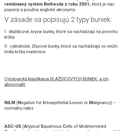
revidovaný systém Bethesda z roku 2001,
ktorý je viac
popisný a používa anglické akronymy.
V zásade sa popisujú 2 typy buniek:
I. dlaždicové, krycie bunky, ktoré sa nachádzajú na povrchu
krčka
II. cylindrické, žľazové bunky, ktoré sa nachádzajú vo vnútri
hrdla krčka maternice
Cytologická klasifikácia DLAŽDICOVÝCH BUNIEK a ich
abnormalít:
NILM
(
N
egative for
I
ntraepithelial
L
esion or
M
alignancy) –
normálny nález
ASC-US
(
A
typical
S
quamous
C
ells of
U
ndetermined