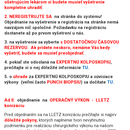
ošetrujúcim lekárom si budete musieť vyšetrenie
kompletne uhradiť.
2. NEREGISTRUJTE SA
na stránke do systému!
Objednanie na vyšetrenie a registrácia na stránke nemá
navzájom nič spoločné. Požiadavku na registráciu
dostanete až po prvom vyšetrení u nás.
3. na vyšetrenie sa vyberte
s DOSTATOČNOU ČASOVOU
REZERVOU. Ak prídete neskoro, nemáme Vás kedy
vyšetriť, budete sa musieť preobjednať.
4. pokiaľ ste odoslaná na
EXPERTNÚ KOLPOSKOPIU
,
prečítajte si o nej dôležité informácie
TU
.
5. o
úhrade
za EXPERTNÚ KOLPOSKOPIU a súvisiace
výkony (veľmi často
PUNCH BIOPSIU
) sa dočítate
TU
.
Ad II.
objednanie na
OPERAČNÝ VÝKON - LLETZ
konizáciu
Pred objednaním sa na LLETZ konizáciu prečítajte si najprv
dôležité pokyny,
ktorých naplnenie tvori nevyhnutnú
podmienku pre realizáciu chirurgického výkonu na našom