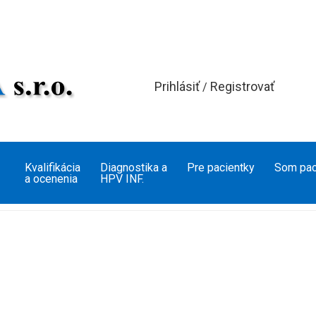
Prihlásiť
Registrovať
/
Kvalifikácia
Diagnostika a
Pre pacientky
Som pac
a ocenenia
HPV INF.