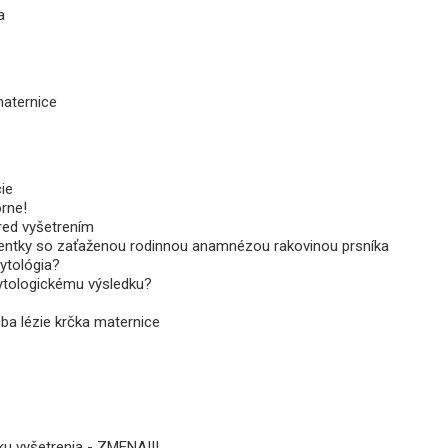
a
maternice
ie
orne!
red vyšetrením
ntky so zaťaženou rodinnou anamnézou rakovinou prsníka
cytológia?
cytologickému výsledku?
a lézie krčka maternice
ku vyšetrenia - ZMENA!!!