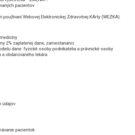
rovaných pacientov
pri používaní Webovej Elektronickej Zdravotnej KArty (WEZKA).
 medicíny
my 2% zaplatenej dane, zamestananci
dielu dane: fyzické osoby podnikatelia a právnické osoby
u a obdarovaného lekára
h údajov
dnávanie pacientok