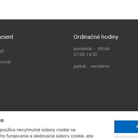
cient
Ordinačné hodiny
pondelok - štrtok
siť
07.00-14.50
trovať
piatok: nerobíme
es
používa nevyhnutné súbory cookie na
ho fungovania a sledovacie súbory cookie, aby