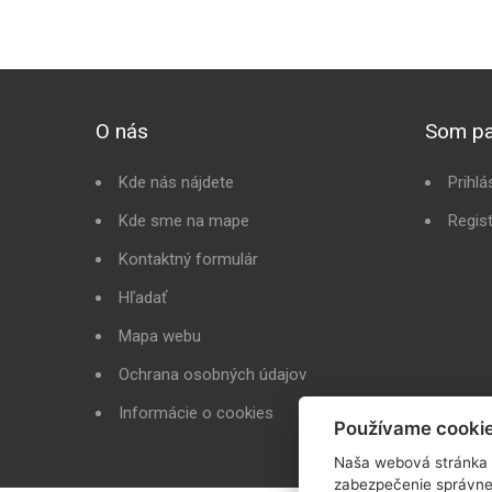
O nás
Som pa
Kde nás nájdete
Prihlá
Kde sme na mape
Regis
Kontaktný formulár
Hľadať
Mapa webu
Ochrana osobných údajov
Informácie o cookies
Používame cooki
Naša webová stránka 
zabezpečenie správne