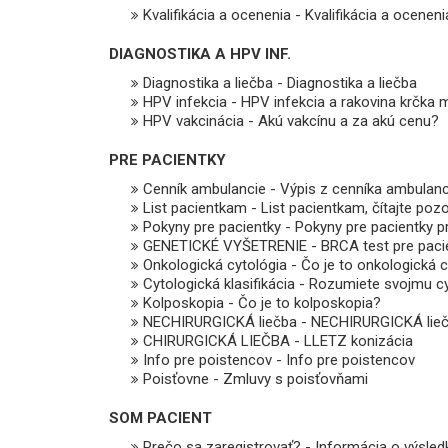
Kvalifikácia a ocenenia - Kvalifikácia a oceneni
DIAGNOSTIKA A HPV INF.
Diagnostika a liečba - Diagnostika a liečba
HPV infekcia - HPV infekcia a rakovina krčka 
HPV vakcinácia - Akú vakcínu a za akú cenu?
PRE PACIENTKY
Cenník ambulancie - Výpis z cenníka ambulanc
List pacientkam - List pacientkam, čítajte poz
Pokyny pre pacientky - Pokyny pre pacientky p
GENETICKÉ VYŠETRENIE - BRCA test pre pacie
Onkologická cytológia - Čo je to onkologická 
Cytologická klasifikácia - Rozumiete svojmu 
Kolposkopia - Čo je to kolposkopia?
NECHIRURGICKÁ liečba - NECHIRURGICKÁ liečb
CHIRURGICKÁ LIEČBA - LLETZ konizácia
Info pre poistencov - Info pre poistencov
Poisťovne - Zmluvy s poisťovňami
SOM PACIENT
Prečo sa zaregistrovať? - Informácia o výsled