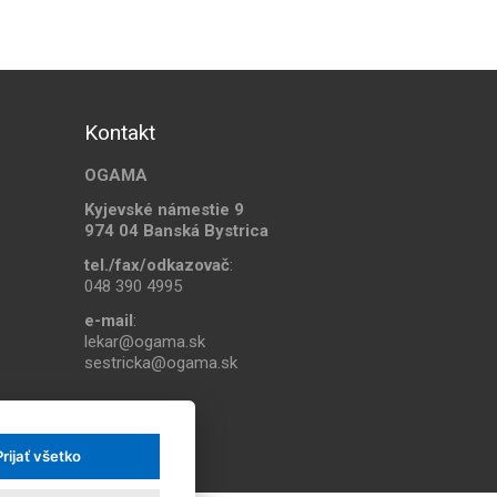
Kontakt
OGAMA
Kyjevské námestie 9
974 04 Banská Bystrica
tel./fax/odkazovač
:
048 390 4995
e-mail
:
lekar@ogama.sk
sestricka@ogama.sk
Prijať všetko